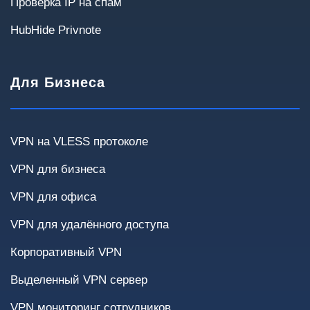
Проверка IP на спам
HubHide Privnote
Для Бизнеса
Сценарии использования
Выберите варианты, которые актуальны для
вашей инфраструктуры.
VPN на VLESS протоколе
Удалённые сотрудники
Site-to-Site
VPN для бизнеса
VPN для офиса
Доступ к внутренним системам
Облака
VPN для удалённого доступа
Финансовые системы
Корпоративный VPN
Передача чувствительных данных
Выделенный VPN сервер
Критичность простоев
VPN мониторинг сотрудников