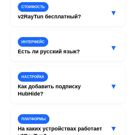
СТОИМОСТЬ
▼
v2RayTun бесплатный?
Да. v2RayTun распространяется
бесплатно.
ИНТЕРФЕЙС
▼
Оплачивается только VPN-доступ
Есть ли русский язык?
HubHide.
Да. Одним из главных преимуществ
v2RayTun является удобный
НАСТРОЙКА
русскоязычный интерфейс.
▼
Как добавить подписку
Благодаря этому приложение подходит
HubHide?
даже начинающим пользователям.
Нажмите кнопку добавления подписки,
вставьте ссылку HubHide или
ПЛАТФОРМЫ
отсканируйте QR-код.
▼
На каких устройствах работает
После обновления подписки список