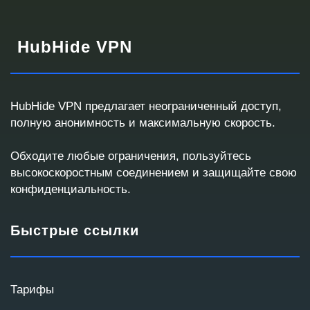
HubHide VPN
HubHide VPN предлагает неограниченный доступ,
полную анонимность и максимальную скорость.
Запрос корпоративного VPN
Обходите любые ограничения, пользуйтесь
Ответим с готовым решением или кастомным
высокоскоростным соединением и защищайте свою
предложением
конфиденциальность.
Быстрые ссылки
Контактные данные
Мы используем эти данные для связи и
подготовки коммерческого предложения.
Тарифы