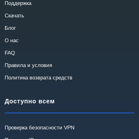
Поддержка
Скачать
Блог
О нас
FAQ
Правила и условия
Политика возврата средств
Масштаб проекта
Количество пользователей и география
Доступно всем
помогут подобрать оптимальную архитектуру.
До 20
20–50
50–100
100–300
Проверка безопасности VPN
300+