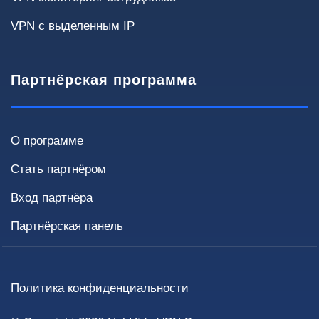
VPN с выделенным IP
Некритично
< 4 часов
< 1 часа
Требуется высокая доступность
Партнёрская программа
О программе
Инфраструктура
Текущие решения и требования влияют на
Стать партнёром
способ внедрения и стоимость.
Вход партнёра
Текущий VPN
Партнёрская панель
Нет
OpenVPN
IPsec
WireGuard
Fortinet / Cisco / MikroTik
Другое
Политика конфиденциальности
Выделенный сервер