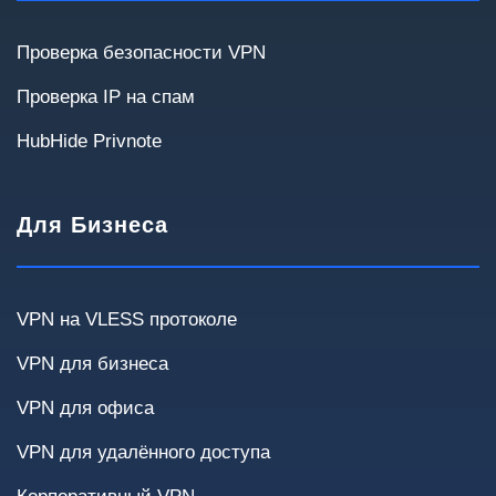
До 20
20–50
50–100
100–300
Проверка безопасности VPN
300+
Проверка IP на спам
HubHide Privnote
Для Бизнеса
Сценарии использования
Выберите варианты, которые актуальны для
вашей инфраструктуры.
VPN на VLESS протоколе
Удалённые сотрудники
Site-to-Site
VPN для бизнеса
VPN для офиса
Доступ к внутренним системам
Облака
VPN для удалённого доступа
Финансовые системы