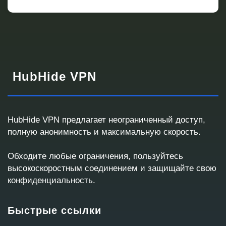
HubHide VPN
HubHide VPN предлагает неограниченный доступ,
полную анонимность и максимальную скорость.
Запрос корпоративного VPN
Обходите любые ограничения, пользуйтесь
Ответим с готовым решением или кастомным
высокоскоростным соединением и защищайте свою
предложением
конфиденциальность.
Быстрые ссылки
Контактные данные