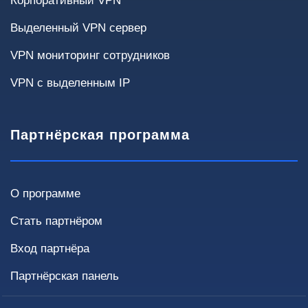
Корпоративный VPN
Передача чувствительных данных
Выделенный VPN сервер
Критичность простоев
VPN мониторинг сотрудников
VPN с выделенным IP
Некритично
< 4 часов
< 1 часа
Требуется высокая доступность
Партнёрская программа
О программе
Инфраструктура
Текущие решения и требования влияют на
Стать партнёром
способ внедрения и стоимость.
Вход партнёра
Текущий VPN
Партнёрская панель
Нет
OpenVPN
IPsec
WireGuard