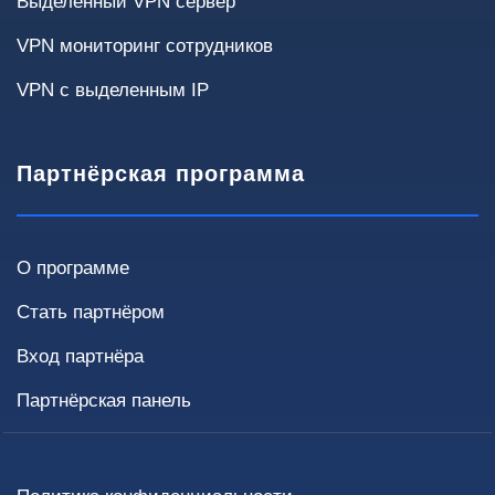
Выделенный VPN сервер
Критичность простоев
VPN мониторинг сотрудников
VPN с выделенным IP
Некритично
< 4 часов
< 1 часа
Требуется высокая доступность
Партнёрская программа
О программе
Инфраструктура
Текущие решения и требования влияют на
Стать партнёром
способ внедрения и стоимость.
Вход партнёра
Текущий VPN
Партнёрская панель
Нет
OpenVPN
IPsec
WireGuard
Fortinet / Cisco / MikroTik
Другое