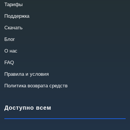
подготовки коммерческого предложения.
Тарифы
Поддержка
Скачать
Блог
О нас
FAQ
Правила и условия
Политика возврата средств
Масштаб проекта
Количество пользователей и география
Доступно всем
помогут подобрать оптимальную архитектуру.
До 20
20–50
50–100
100–300