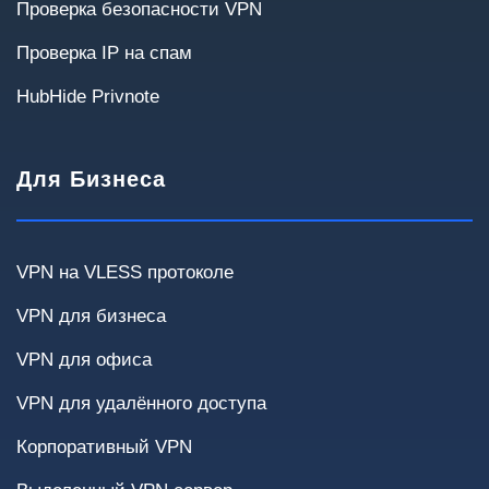
Проверка безопасности VPN
300+
Проверка IP на спам
HubHide Privnote
Для Бизнеса
Сценарии использования
Выберите варианты, которые актуальны для
вашей инфраструктуры.
VPN на VLESS протоколе
Удалённые сотрудники
Site-to-Site
VPN для бизнеса
VPN для офиса
Доступ к внутренним системам
Облака
VPN для удалённого доступа
Финансовые системы
Корпоративный VPN
Передача чувствительных данных