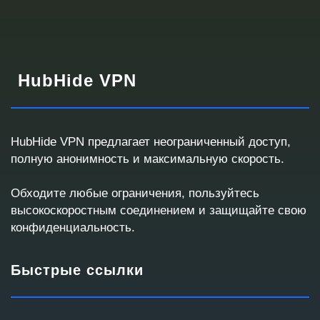
HubHide VPN
HubHide VPN предлагает неограниченный доступ,
полную анонимность и максимальную скорость.
Запрос корпоративного VPN
Обходите любые ограничения, пользуйтесь
Ответим с готовым решением или кастомным
высокоскоростным соединением и защищайте свою
предложением
конфиденциальность.
Быстрые ссылки
Контактные данные
Мы используем эти данные для связи и