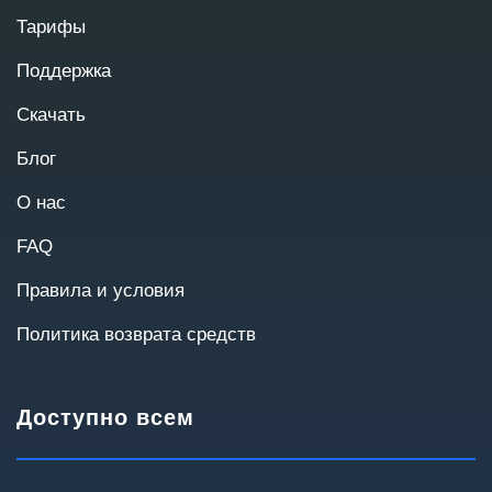
подготовки коммерческого предложения.
Тарифы
Поддержка
Скачать
Блог
О нас
FAQ
Правила и условия
Политика возврата средств
Масштаб проекта
Количество пользователей и география
Доступно всем
помогут подобрать оптимальную архитектуру.
До 20
20–50
50–100
100–300