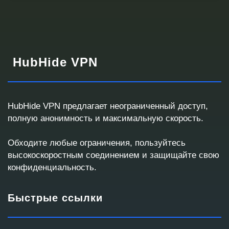
HubHide VPN
HubHide VPN предлагает неограниченный доступ,
полную анонимность и максимальную скорость.
Запрос корпоративного VPN
Обходите любые ограничения, пользуйтесь
Ответим с готовым решением или кастомным
высокоскоростным соединением и защищайте свою
предложением
конфиденциальность.
Быстрые ссылки
Контактные данные
Мы используем эти данные для связи и