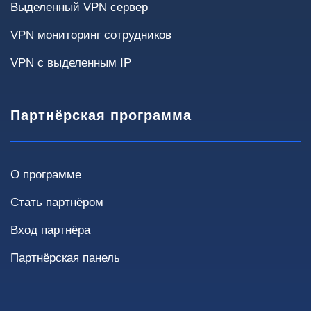
Выделенный VPN сервер
Критичность простоев
VPN мониторинг сотрудников
VPN с выделенным IP
Некритично
< 4 часов
< 1 часа
Требуется высокая доступность
Партнёрская программа
О программе
Инфраструктура
Текущие решения и требования влияют на
Стать партнёром
способ внедрения и стоимость.
Вход партнёра
Текущий VPN
Партнёрская панель
Нет
OpenVPN
IPsec
WireGuard
Fortinet / Cisco / MikroTik
Другое