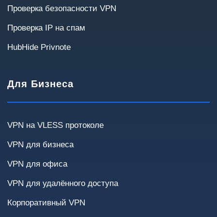
Проверка безопасности VPN
300+
Проверка IP на спам
HubHide Privnote
Для Бизнеса
Сценарии использования
Выберите варианты, которые актуальны для
вашей инфраструктуры.
VPN на VLESS протоколе
Удалённые сотрудники
Site-to-Site
VPN для бизнеса
VPN для офиса
Доступ к внутренним системам
Облака
VPN для удалённого доступа
Финансовые системы
Корпоративный VPN
Передача чувствительных данных