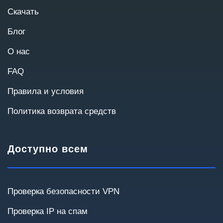
Скачать
Блог
О нас
FAQ
Правила и условия
Политика возврата средств
Масштаб проекта
Количество пользователей и география
Доступно всем
помогут подобрать оптимальную архитектуру.
До 20
20–50
50–100
100–300
Проверка безопасности VPN
300+
Проверка IP на спам