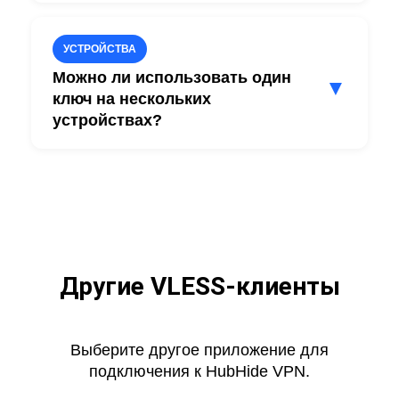
Да. FoXray поддерживает VLESS Reality,
настройки.
VMess, Trojan и Shadowsocks.
УСТРОЙСТВА
Благодаря этому клиент полностью
Можно ли использовать один
▼
совместим с современными
ключ на нескольких
устройствах?
конфигурациями HubHide.
Да. Один ключ HubHide можно
использовать одновременно на
нескольких личных устройствах.
Например на iPhone, iPad и компьютере
Mac.
Другие VLESS-клиенты
Выберите другое приложение для
подключения к HubHide VPN.