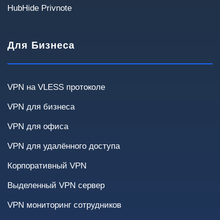
HubHide Privnote
Для Бизнеса
Сценарии использования
Выберите варианты, которые актуальны для
вашей инфраструктуры.
VPN на VLESS протоколе
Удалённые сотрудники
Site-to-Site
VPN для бизнеса
VPN для офиса
Доступ к внутренним системам
Облака
VPN для удалённого доступа
Финансовые системы
Корпоративный VPN
Передача чувствительных данных
Выделенный VPN сервер
Критичность простоев
VPN мониторинг сотрудников