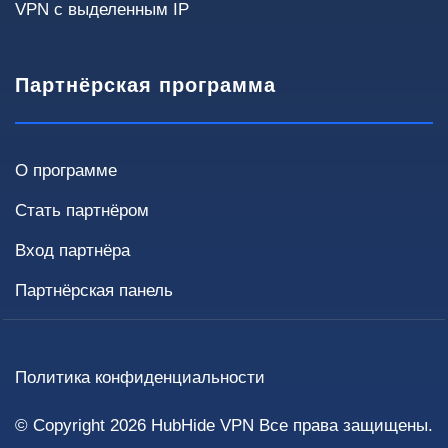
VPN с выделенным IP
Некритично
< 4 часов
< 1 часа
Требуется высокая доступность
Партнёрская программа
О программе
Инфраструктура
Текущие решения и требования влияют на
Стать партнёром
способ внедрения и стоимость.
Вход партнёра
Текущий VPN
Партнёрская панель
Нет
OpenVPN
IPsec
WireGuard
Fortinet / Cisco / MikroTik
Другое
Политика конфиденциальности
Выделенный сервер
© Copyright 2026
HubHide VPN
Все права защищены.