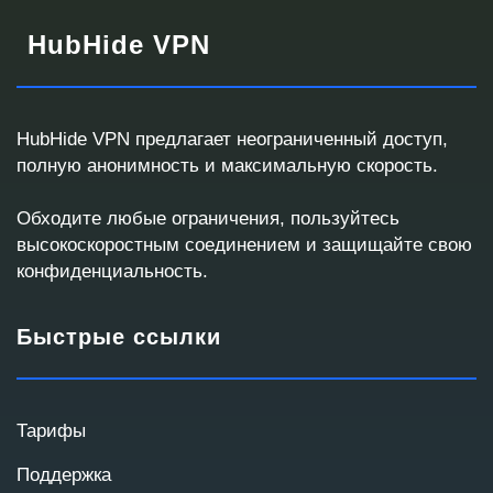
HubHide VPN
HubHide VPN предлагает неограниченный доступ,
полную анонимность и максимальную скорость.
Запрос корпоративного VPN
Обходите любые ограничения, пользуйтесь
Ответим с готовым решением или кастомным
высокоскоростным соединением и защищайте свою
предложением
конфиденциальность.
Быстрые ссылки
Контактные данные
Мы используем эти данные для связи и
подготовки коммерческого предложения.
Тарифы
Поддержка