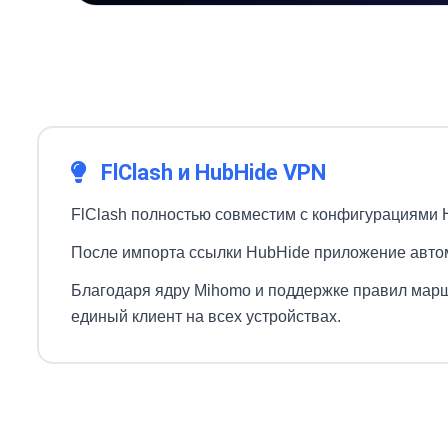
FlClash и HubHide VPN
FlClash полностью совместим с конфигурациями H
После импорта ссылки HubHide приложение автом
Благодаря ядру Mihomo и поддержке правил маршр
единый клиент на всех устройствах.