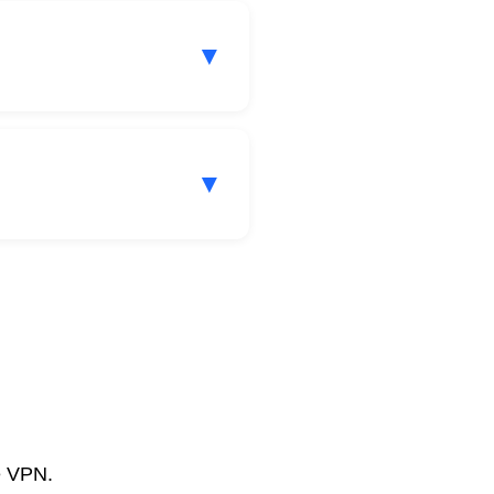
▼
у HubHide.
▼
изации и гибкое
 VPN.