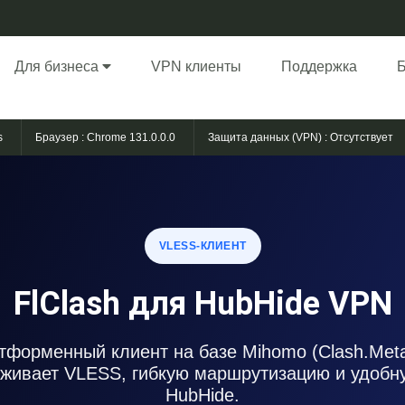
Для бизнеса
VPN клиенты
Поддержка
s
Браузер :
Chrome 131.0.0.0
Защита данных (VPN) :
Отсутствует
VLESS-КЛИЕНТ
FlClash для HubHide VPN
форменный клиент на базе Mihomo (Clash.Met
ерживает VLESS, гибкую маршрутизацию и удобн
HubHide.