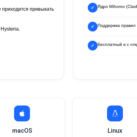
Ядро Mihomo (Clas
✓
 приходится привыкать
Поддержка правил
✓
Hysteria.
Бесплатный и с от
✓
macOS
Linux