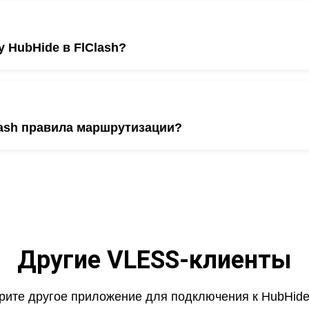
актически одинаковый на всех платформах.
у HubHide в FlClash?
, нажмите «Добавить профиль» и вставьте ссылку-подписк
ерверы автоматически появятся в списке.
lash правила маршрутизации?
h.Meta приложение поддерживает сложные правила маршрут
Другие VLESS-клиенты
рите другое приложение для подключения к HubHide