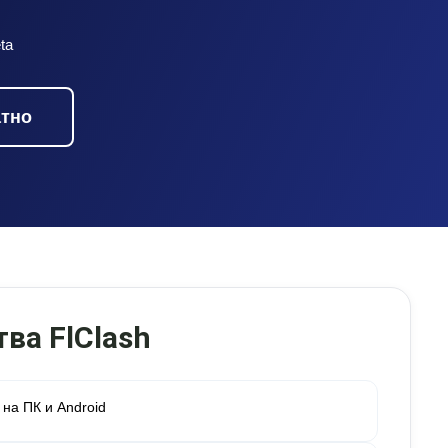
ta
атно
ва FlClash
на ПК и Android