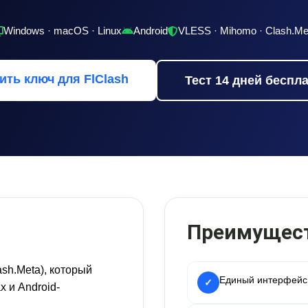
Windows · macOS · Linux
Android
VLESS · Mihomo · Clash.Me
ить ключ для FlClash
Тест 14 дней беспл
Преимущест
ash.Meta), который
Единый интерфейс 
✓
 и Android-