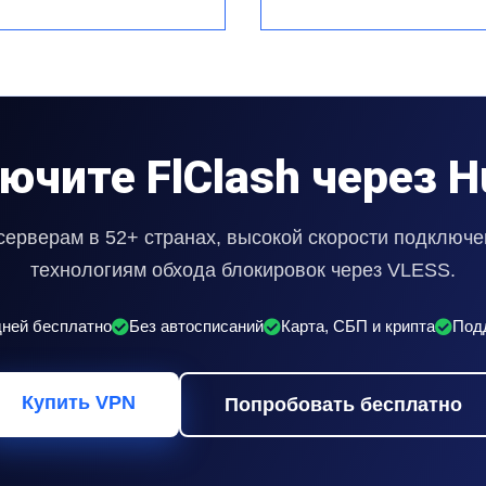
ючите FlClash через H
 серверам в 52+ странах, высокой скорости подключ
технологиям обхода блокировок через VLESS.
дней бесплатно
Без автосписаний
Карта, СБП и крипта
Подд
Купить VPN
Попробовать бесплатно