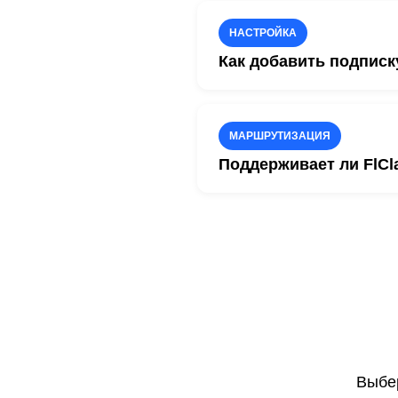
Интерфейс приложения пр
НАСТРОЙКА
Как добавить подписк
Откройте раздел профилей
После загрузки профиля с
МАРШРУТИЗАЦИЯ
Поддерживает ли FlC
Да. Благодаря ядру Clas
управление трафиком.
Выбе