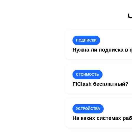
ПОДПИСКИ
Нужна ли подписка в 
Да. FlClash использует я
Clash или Mihomo.
СТОИМОСТЬ
Такие ссылки доступны в 
FlClash бесплатный?
Да. FlClash распространя
Оплачивается только VPN
УСТРОЙСТВА
На каких системах раб
FlClash доступен для Wind