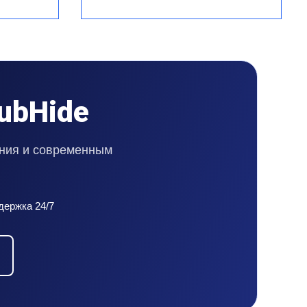
ubHide
ения и современным
ержка 24/7