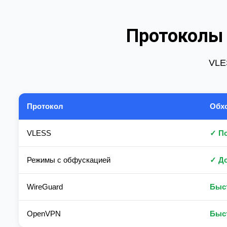
Протоколы 
VLES
Протокол
Обх
VLESS
✓ П
Режимы с обфускацией
✓ До
WireGuard
Быст
OpenVPN
Быст