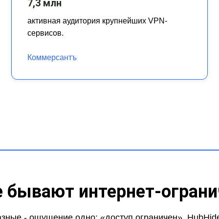
7,3 млн
активная аудитория крупнейших VPN-
сервисов.
Коммерсантъ
е бывают интернет-ограни
азные - ощущение одно: «доступ ограничен». HubHide