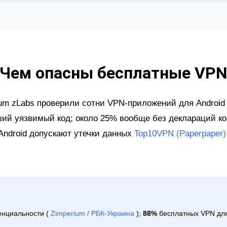
Чем опасны бесплатные VP
ium zLabs проверили сотни VPN-приложений для Android 
ший уязвимый код; около 25% вообще без деклараций 
Android допускают утечки данных
Top10VPN (Paperpaper
нциальности (
Zimperium / РБК-Украина
);
88%
бесплатных VPN для 