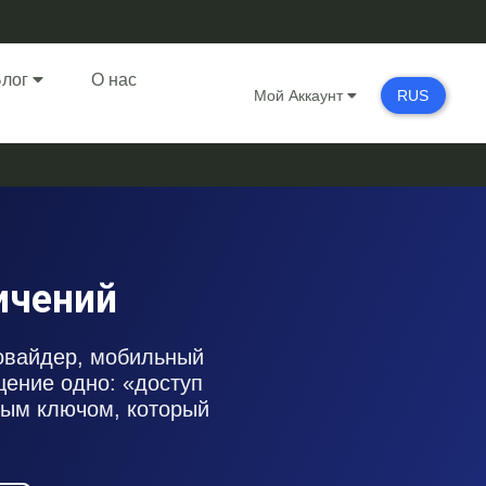
Блог
О нас
Мой Аккаунт
RUS
ичений
ровайдер, мобильный
щение одно: «доступ
ным ключом, который