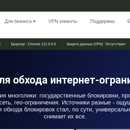
Для бизнеса
VPN клиенты
Поддержка
s
Браузер :
Chrome 131.0.0.0
Защита данных (VPN) :
Отсутствует
ля обхода интернет-огран
ия многолики: государственные блокировки, п
сеть, гео-ограничения. Источники разные - ощу
я обхода блокировок стал, по сути, универсаль
снимает их все.