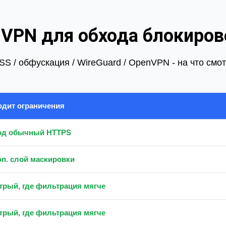
VPN для обхода блокиров
S / обфускация / WireGuard / OpenVPN - на что смо
одит ограничения
од обычный HTTPS
п. слой маскировки
рый, где фильтрация мягче
рый, где фильтрация мягче