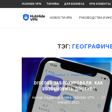
HUDHIDE VPN
ТАРИФЫ
ДЛЯ БИЗНЕСА
VPN КЛИЕНТЫ
НОВОСТИ VPN
РУКОВОДСТВА И ИН
ТЭГ:
ГЕОГРАФИЧ
Для бизнеса
Новости VPN
DISCORD ЗАБЛОКИРОВАЛИ. КАК
ВОЗОБНОВИТЬ ДОСТУП?
Автор:
Редактор блога HubHide VPN
21
января, 2025