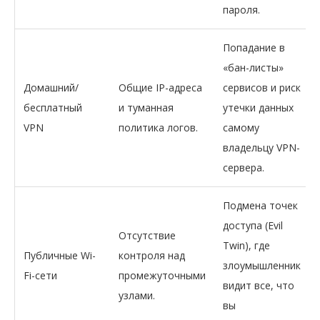
пароля.
Попадание в
«бан-листы»
Домашний/
Общие IP-адреса
сервисов и риск
бесплатный
и туманная
утечки данных
VPN
политика логов.
самому
владельцу VPN-
сервера.
Подмена точек
доступа (Evil
Отсутствие
Twin), где
Публичные Wi-
контроля над
злоумышленник
Fi-сети
промежуточными
видит все, что
узлами.
вы