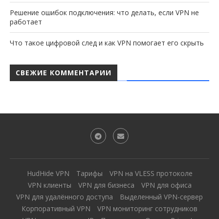
Решение ошибок подключения: что делать, если VPN не
работает
Что такое цифровой след и как VPN помогает его скрыть
СВЕЖИЕ КОММЕНТАРИИ
HudHide VPN
Тарифы
VPN на VLESS протоколе
VPN клиенты
VPN для бизнеса
VPN для офиса
VPN для удалённого доступа
Выделенный VPN-сервер
Корпоративный VPN
VPN мониторинг сотрудников